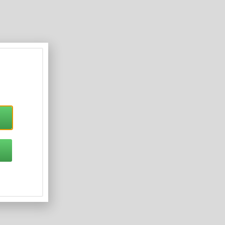
ают коленный сустав, но и уменьшают
ть разрыва связок и повреждений
),
которые
позволяют
зафиксировать
наколенник
олжна
находиться
между
лямками
.
еньше
весят
и
меньше
в
размерах
,
поэтому
бычно
они
состоят
из
защитных
пластин
,
ьзования
с
любыми
штанами
и
даже
джинсами
.