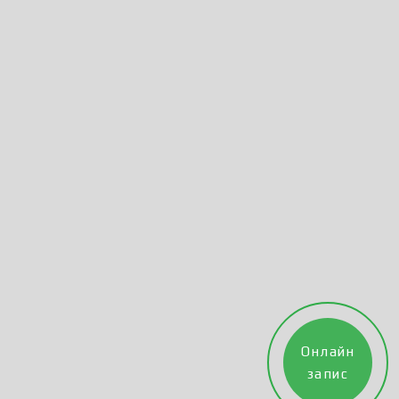
Онлайн
запис
E-mail:
57
freerideshkola@gmail.com