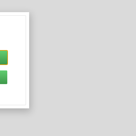
а досвідченим райдерам —
мом
 та вміє передати цей драйв
о вчишся керувати байком —
 на дорозі.
икл — це:
имувати максимум