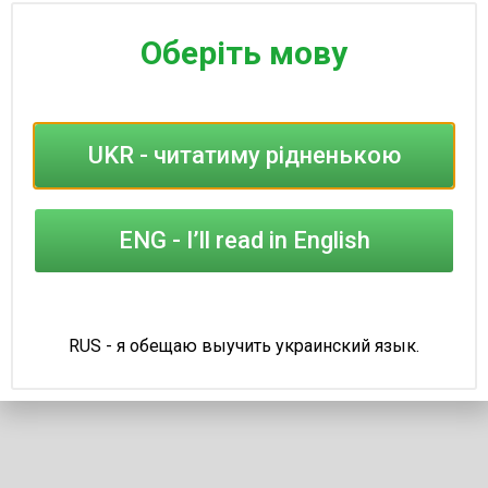
Ваше имя
*
Оберіть мову
Номер телефона
*
Номер телефона
*
UKR - читатиму рідненькою
Удобное время для звонка
*
ENG - I’ll read in English
Удобное время для звонка
*
Ваши пожелания и комментарии
*
RUS - я обещаю выучить украинский язык.
Отправить