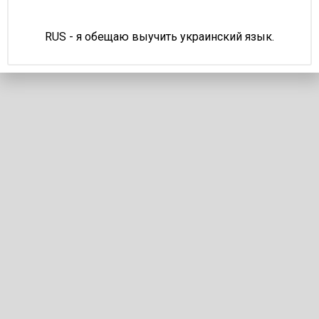
Ваши пожелания и комментарии
*
RUS - я обещаю выучить украинский язык.
Отправить
НОВОСТИ
Отправить
Мотонаколенники: обычные и
шарнирные